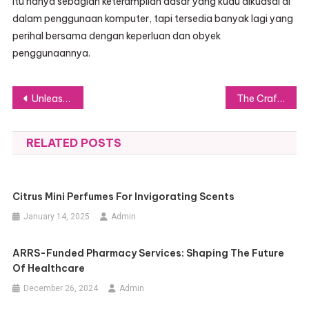
Itu hanya sebagian keterampilan dasar yang kudu dikuasai di
dalam penggunaan komputer, tapi tersedia banyak lagi yang
perihal bersama dengan keperluan dan obyek
penggunaannya.
Post
Unleash Your Inner Artist at Kedi Studio, London’s Vibrant Art Haven
The Craft of Chains: Essential Tips and Current Trends
navigation
RELATED POSTS
Citrus Mini Perfumes For Invigorating Scents
January 14, 2025
Admin
ARRS-Funded Pharmacy Services: Shaping The Future
Of Healthcare
December 26, 2024
Admin