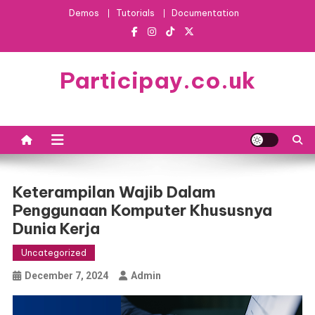
Skip
Demos
Tutorials
Documentation
to
content
Participay.co.uk
Keterampilan Wajib Dalam
Penggunaan Komputer Khususnya
Dunia Kerja
Uncategorized
December 7, 2024
Admin