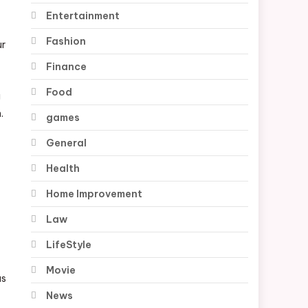
Entertainment
Fashion
ur
Finance
Food
g
.
games
General
Health
Home Improvement
Law
LifeStyle
Movie
us
News