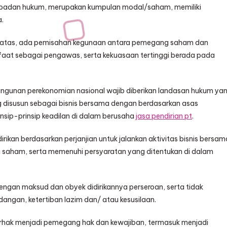
erbadan hukum, merupakan kumpulan modal/saham, memiliki
a.
batas, ada pemisahan kegunaan antara pemegang saham dan
anfaat sebagai pengawas, serta kekuasaan tertinggi berada pada
angunan perekonomian nasional wajib diberikan landasan hukum ya
 disusun sebagai bisnis bersama dengan berdasarkan asas
sip-prinsip keadilan di dalam berusaha
jasa pendirian pt
.
kan berdasarkan perjanjian untuk jalankan aktivitas bisnis bersam
m saham, serta memenuhi persyaratan yang ditentukan di dalam
engan maksud dan obyek didirikannya perseroan, serta tidak
gan, ketertiban lazim dan/ atau kesusilaan.
rhak menjadi pemegang hak dan kewajiban, termasuk menjadi