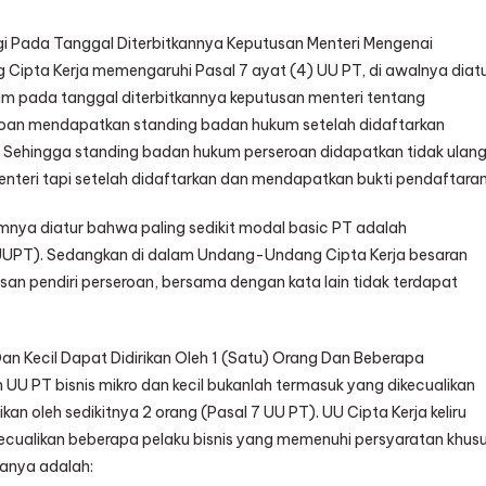
i Pada Tanggal Diterbitkannya Keputusan Menteri Mengenai
pta Kerja memengaruhi Pasal 7 ayat (4) UU PT, di awalnya diat
 pada tanggal diterbitkannya keputusan menteri tentang
oan mendapatkan standing badan hukum setelah didaftarkan
 Sehingga standing badan hukum perseroan didapatkan tidak ulan
nteri tapi setelah didaftarkan dan mendapatkan bukti pendaftaran
nya diatur bahwa paling sedikit modal basic PT adalah
 UUPT). Sedangkan di dalam Undang-Undang Cipta Kerja besaran
an pendiri perseroan, bersama dengan kata lain tidak terdapat
an Kecil Dapat Didirikan Oleh 1 (Satu) Orang Dan Beberapa
 UU PT bisnis mikro dan kecil bukanlah termasuk yang dikecualikan
n oleh sedikitnya 2 orang (Pasal 7 UU PT). UU Cipta Kerja keliru
cualikan beberapa pelaku bisnis yang memenuhi persyaratan khus
ianya adalah: