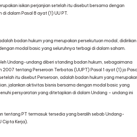
upakan isikan perjanjian setelah itu disebut bersama dengan
di dalam Pasal 8 ayat (1) UU PT.
dalah badan hukum yang merupakan persekutuan modal, didirikan
ma dengan modal basic yang seluruhnya terbagi di dalam saham.
oleh Undang-undang diberi standing badan hukum, sebagaimana
007 tentang Perseroan Terbatas (UUPT) Pasal 1 ayat (1) jo Pasa
g setelah itu disebut Perseroan, adalah badan hukum yang merupaka
jian, jalankan aktivitas bisnis bersama dengan modal basic yang
nuhi persyaratan yang ditetapkan di dalam Undang – undang ini
ran tentang PT termasuk tersedia yang beralih sebab Undang-
Cipta Kerja).