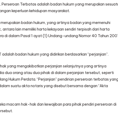
tu. Perseroan Terbatas adalah badan hukum yang merupakan sesuat
angan keperluan kehidupan masyarakat.
n merupakan badan hukum, yang artinya badan yang memenuhi
antara lain memiliki harta kekayaan sendiri terpisah dari harta
rtera di dalam Pasal 1 ayat (1) Undang-undang Nomor 40 Tahun 200
T adalah badan hukum yang didirikan berdasarkan “perjanjian”.
ihak yang mengakibatkan perjanjian selanjutnya yang artinya
ia dua orang atau dua pihak di dalam perjanjian tersebut, seperti
ang Hukum Perdata. “Perjanjian” pendirian perseroan terbatas yan
di dalam suatu akta notaris yang disebut bersama dengan “Akta
eka macam hak-hak dan kewajiban para pihak pendiri perseroan di
rsebut.