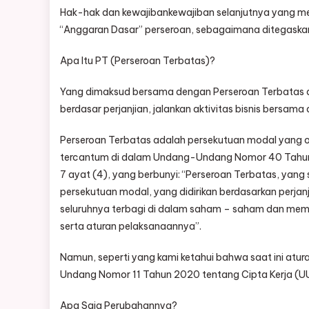
Hak-hak dan kewajibankewajiban selanjutnya yang mer
“Anggaran Dasar” perseroan, sebagaimana ditegaskan 
Apa Itu PT (Perseroan Terbatas)?
Yang dimaksud bersama dengan Perseroan Terbatas a
berdasar perjanjian, jalankan aktivitas bisnis bersa
Perseroan Terbatas adalah persekutuan modal yang 
tercantum di dalam Undang-Undang Nomor 40 Tahun 2
7 ayat (4), yang berbunyi: “Perseroan Terbatas, yan
persekutuan modal, yang didirikan berdasarkan perjan
seluruhnya terbagi di dalam saham – saham dan meme
serta aturan pelaksanaannya”.
Namun, seperti yang kami ketahui bahwa saat ini atu
Undang Nomor 11 Tahun 2020 tentang Cipta Kerja (UU 
Apa Saja Perubahannya?