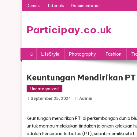
Skip
Demos
Tutorials
Documentation
to
content
Participay.co.uk
LifeStyle
Photography
Fashion
Tr
Keuntungan Mendirikan PT
Uncategorized
September 25, 2024
Admin
Keuntungan mendirikan PT, di perkembangan dunia bisni
untuk mampu melakukan tindakan jalankan kelakuan hu
adalah Perseroan terbatas (PT), sebab memiliki sifat, 