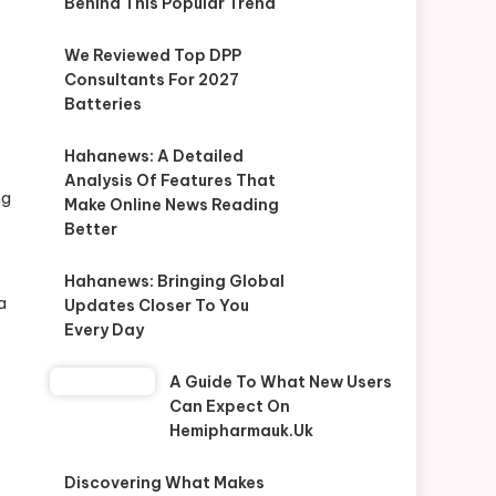
Behind This Popular Trend
We Reviewed Top DPP
Consultants For 2027
Batteries
Hahanews: A Detailed
Analysis Of Features That
ng
Make Online News Reading
Better
Hahanews: Bringing Global
a
Updates Closer To You
Every Day
A Guide To What New Users
Can Expect On
Hemipharmauk.uk
Discovering What Makes