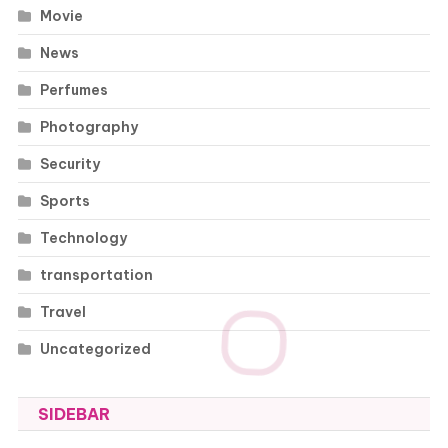
Movie
News
Perfumes
Photography
Security
Sports
Technology
transportation
Travel
Uncategorized
SIDEBAR