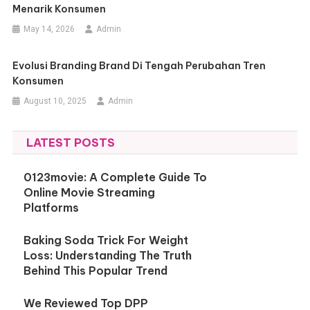
Menarik Konsumen
May 14, 2026
Admin
Evolusi Branding Brand Di Tengah Perubahan Tren
Konsumen
August 10, 2025
Admin
LATEST POSTS
0123movie: A Complete Guide To
Online Movie Streaming
Platforms
Baking Soda Trick For Weight
Loss: Understanding The Truth
Behind This Popular Trend
We Reviewed Top DPP