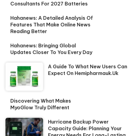
Consultants For 2027 Batteries
Hahanews: A Detailed Analysis Of
Features That Make Online News
Reading Better
Hahanews: Bringing Global
Updates Closer To You Every Day
A Guide To What New Users Can
Expect On Hemipharmauk.uk
Discovering What Makes
MyoGlow Truly Different
Hurricane Backup Power
Capacity Guide: Planning Your
Energy Needs For Long-Lasting