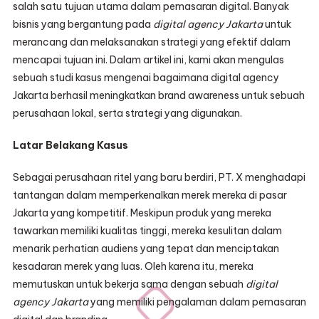
salah satu tujuan utama dalam pemasaran digital. Banyak
bisnis yang bergantung pada
digital agency Jakarta
untuk
merancang dan melaksanakan strategi yang efektif dalam
mencapai tujuan ini. Dalam artikel ini, kami akan mengulas
sebuah studi kasus mengenai bagaimana digital agency
Jakarta berhasil meningkatkan brand awareness untuk sebuah
perusahaan lokal, serta strategi yang digunakan.
Latar Belakang Kasus
Sebagai perusahaan ritel yang baru berdiri, PT. X menghadapi
tantangan dalam memperkenalkan merek mereka di pasar
Jakarta yang kompetitif. Meskipun produk yang mereka
tawarkan memiliki kualitas tinggi, mereka kesulitan dalam
menarik perhatian audiens yang tepat dan menciptakan
kesadaran merek yang luas. Oleh karena itu, mereka
memutuskan untuk bekerja sama dengan sebuah
digital
agency Jakarta
yang memiliki pengalaman dalam pemasaran