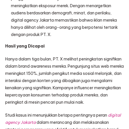
meningkatkan eksposur merek. Dengan menargetkan
audiens berdasarkan demografi, minat, dan perilaku,
digital agency Jakarta memastikan bahwa iklan mereka
hanya dilihat oleh orang-orang yang berpotensi tertarik
dengan produk PT. X.
Hasil yang Dicapai
Hanya dalam tiga bulan, PT. X melihat peningkatan signifikan
dalam brand awareness mereka. Pengunjung situs web mereka
meningkat 150%, jumlah pengikut media sosial melonjak, dan
interaksi dengan konten yang dibagikan juga mengalami
kenaikan yang signifikan. Kampanye influencer meningkatkan
kepercayaan konsumen terhadap produk mereka, dan
peringkat di mesin pencari pun mulai naik.
Studi kasus ini menunjukkan betapa pentingnya peran
digital
agency Jakarta
dalam merancang dan melaksanakan