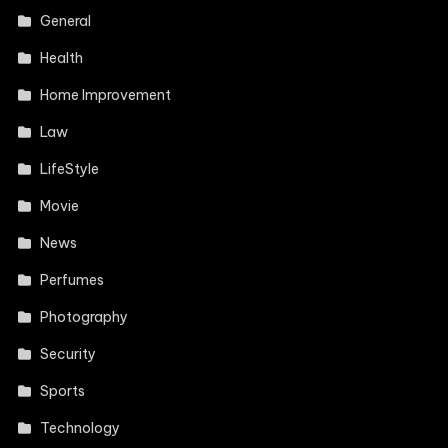
General
Health
Home Improvement
Law
LifeStyle
Movie
News
Perfumes
Photography
Security
Sports
Technology