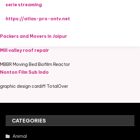
serie streaming
https://atlas-pro-ontv.net
Packers and Movers in Jaipur
Mill valley roof repair
MBBR Moving Bed Biofilm Reactor
Nonton Film Sub Indo
graphic design cardiff TotalOver
CATEGORIES
Animal