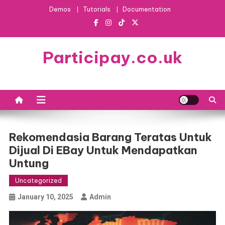
Skip
Demos
Tutorials
Documentation
to
content
Participay.co.uk
Rekomendasia Barang Teratas Untuk
Dijual Di EBay Untuk Mendapatkan
Untung
Uncategorized
January 10, 2025
Admin