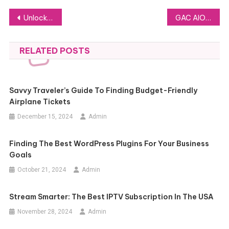
Post
Unlocking Your Potential: The Critical Impact of SEO Backlink Services
GAC AION LAUNCHES IN HONG KONG, MARKING A NEW CHAPTER IN GAC GROUP’S GLOBAL EXPANSION
navigation
RELATED POSTS
Savvy Traveler’s Guide To Finding Budget-Friendly
Airplane Tickets
December 15, 2024
Admin
Finding The Best WordPress Plugins For Your Business
Goals
October 21, 2024
Admin
Stream Smarter: The Best IPTV Subscription In The USA
November 28, 2024
Admin